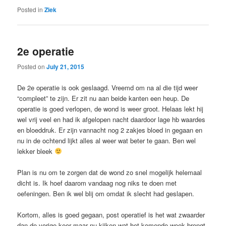
Posted in
Ziek
2e operatie
Posted on
July 21, 2015
De 2e operatie is ook geslaagd. Vreemd om na al die tijd weer
“compleet” te zijn. Er zit nu aan beide kanten een heup. De
operatie is goed verlopen, de wond is weer groot. Helaas lekt hij
wel vrij veel en had ik afgelopen nacht daardoor lage hb waardes
en bloeddruk. Er zijn vannacht nog 2 zakjes bloed in gegaan en
nu in de ochtend lijkt alles al weer wat beter te gaan. Ben wel
lekker bleek
Plan is nu om te zorgen dat de wond zo snel mogelijk helemaal
dicht is. Ik hoef daarom vandaag nog niks te doen met
oefeningen. Ben ik wel blij om omdat ik slecht had geslapen.
Kortom, alles is goed gegaan, post operatief is het wat zwaarder
dan de vorige keer maar nu kijken wat het komende week brengt.