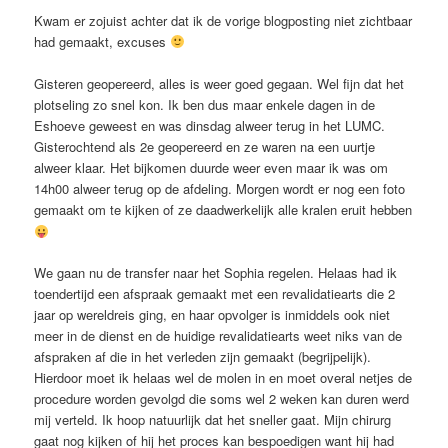
Kwam er zojuist achter dat ik de vorige blogposting niet zichtbaar
had gemaakt, excuses
Gisteren geopereerd, alles is weer goed gegaan. Wel fijn dat het
plotseling zo snel kon. Ik ben dus maar enkele dagen in de
Eshoeve geweest en was dinsdag alweer terug in het LUMC.
Gisterochtend als 2e geopereerd en ze waren na een uurtje
alweer klaar. Het bijkomen duurde weer even maar ik was om
14h00 alweer terug op de afdeling. Morgen wordt er nog een foto
gemaakt om te kijken of ze daadwerkelijk alle kralen eruit hebben
We gaan nu de transfer naar het Sophia regelen. Helaas had ik
toendertijd een afspraak gemaakt met een revalidatiearts die 2
jaar op wereldreis ging, en haar opvolger is inmiddels ook niet
meer in de dienst en de huidige revalidatiearts weet niks van de
afspraken af die in het verleden zijn gemaakt (begrijpelijk).
Hierdoor moet ik helaas wel de molen in en moet overal netjes de
procedure worden gevolgd die soms wel 2 weken kan duren werd
mij verteld. Ik hoop natuurlijk dat het sneller gaat. Mijn chirurg
gaat nog kijken of hij het proces kan bespoedigen want hij had