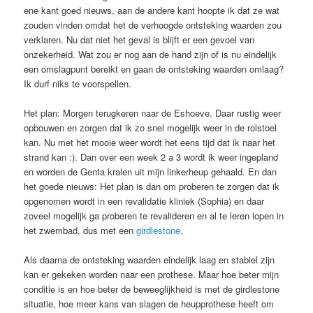
ene kant goed nieuws, aan de andere kant hoopte ik dat ze wat
zouden vinden omdat het de verhoogde ontsteking waarden zou
verklaren. Nu dat niet het geval is blijft er een gevoel van
onzekerheid. Wat zou er nog aan de hand zijn of is nu eindelijk
een omslagpunt bereikt en gaan de ontsteking waarden omlaag?
Ik durf niks te voorspellen.
Het plan: Morgen terugkeren naar de Eshoeve. Daar rustig weer
opbouwen en zorgen dat ik zo snel mogelijk weer in de rolstoel
kan. Nu met het mooie weer wordt het eens tijd dat ik naar het
strand kan :). Dan over een week 2 a 3 wordt ik weer ingepland
en worden de Genta kralen uit mijn linkerheup gehaald. En dan
het goede nieuws: Het plan is dan om proberen te zorgen dat ik
opgenomen wordt in een revalidatie kliniek (Sophia) en daar
zoveel mogelijk ga proberen te revalideren en al te leren lopen in
het zwembad, dus met een
girdlestone
.
Als daarna de ontsteking waarden eindelijk laag en stabiel zijn
kan er gekeken worden naar een prothese. Maar hoe beter mijn
conditie is en hoe beter de beweeglijkheid is met de girdlestone
situatie, hoe meer kans van slagen de heupprothese heeft om