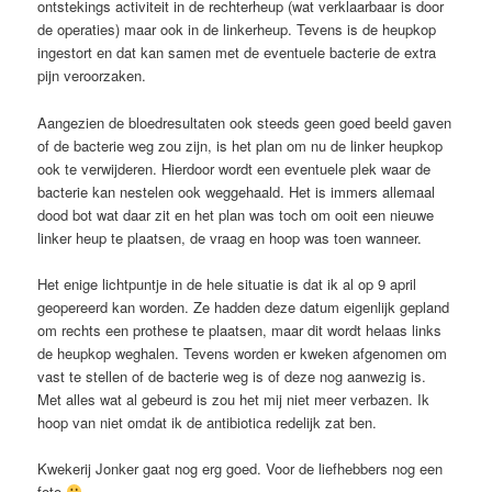
ontstekings activiteit in de rechterheup (wat verklaarbaar is door
de operaties) maar ook in de linkerheup. Tevens is de heupkop
ingestort en dat kan samen met de eventuele bacterie de extra
pijn veroorzaken.
Aangezien de bloedresultaten ook steeds geen goed beeld gaven
of de bacterie weg zou zijn, is het plan om nu de linker heupkop
ook te verwijderen. Hierdoor wordt een eventuele plek waar de
bacterie kan nestelen ook weggehaald. Het is immers allemaal
dood bot wat daar zit en het plan was toch om ooit een nieuwe
linker heup te plaatsen, de vraag en hoop was toen wanneer.
Het enige lichtpuntje in de hele situatie is dat ik al op 9 april
geopereerd kan worden. Ze hadden deze datum eigenlijk gepland
om rechts een prothese te plaatsen, maar dit wordt helaas links
de heupkop weghalen. Tevens worden er kweken afgenomen om
vast te stellen of de bacterie weg is of deze nog aanwezig is.
Met alles wat al gebeurd is zou het mij niet meer verbazen. Ik
hoop van niet omdat ik de antibiotica redelijk zat ben.
Kwekerij Jonker gaat nog erg goed. Voor de liefhebbers nog een
foto