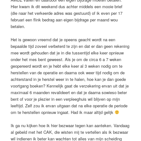
Hier kwam ik dit weekend dus achter middels een mooie brief
(die naar het verkeerde adres was gestuurd) of ik even per 17
februari een flink bedrag aan eigen bijdrage per maand wou
betalen.
Het is gewoon vreemd dat je opeens geacht wordt na een
bepaalde tijd zoveel verbeterd te zijn en dat er dan geen rekening
mee wordt gehouden dat je in die tussentijd elke keer opnieuw
onder het mes bent geweest. Als je om de circa 6 a 7 weken
geopereerd wordt en je hebt elke keer al 3 weken nodig om te
herstellen van de operatie en daarna ook weer tijd nodig om de
achterstand in je herstel weer in te halen, hoe kan je dan goede
voortgang boeken? Kennelijk gaat de verzekering ervan uit dat je
maximaal 6 maanden revalideert en dat je daarna sowieso beter
bent of voor je plezier in een verpleeghuis wil blijven op mijn
leeftijd. Zelf zou ik ervan uitgaan dat na elke operatie de periode
om te herstellen opnieuw ingaat. Had ik maar altijd gelijk
Ik ga nu kijken hoe ik hier bezwaar tegen kan aanteken. Vandaag
al gebeld met het CAK, die wisten mij te vertellen als ik bezwaar
wil indienen ik beter kan wachten tot alles van mijn scheiding