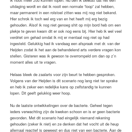
ik nooit meer zou kunnen lopen. Nu ben ik bewust dat het een
uitdaging wordt en dat ik nooit een normale “loop” zal hebben,
maar permanent in een rolstoel zitten was mij nog niet bekend.
Hier schrok ik toch wel erg van en het heeft mij erg bezig
gehouden. Alsof ik nog niet genoeg shit op mijn bord heb om een
plekje te geven kwam dit er ook nog eens bij. Hier heb ik wel veel
verdriet om gehad omdat ik mij er mentaal nog niet op had
ingesteld. Gelukkig had ik vandaag een afspraak met dr. van der
Heijden zodat ik het aan de behandelend arts verdere vragen kon
stellen. Gisteren was ik gewoon te overrompeld om dan op z’n
moment alles uit te vragen.
Helaas bleek de zaalarts voor zijn beurt te hebben gesproken.
Volgens van der Heijden is dit scenario nog lang niet ter sprake
en heb ik zeker een redelijke kans op zelfstandig te kunnen
lopen. Dit geeft gelukkig weer hoop.
Nu de laatste ontwikkelingen over de bacterie. Geheel tegen
ieders verwachting zijn de kweken schoon en is er geen bacterie
gevonden. Met dit scenario had eingelijk niemand rekening
gehouden (zeker ik niet) en ze denken dat het vocht uit de heup
allemaal reactief is geweest en dus niet van een bacterie. Aan de