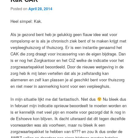
Posted on
April 28, 2014
Heel simpel: Kak.
Als je gezond bent heb je gelukkig geen flauw idee wat voor
rompslomp er is als je chronisch ziek bent of te maken krijgt met
verpleeghuiszorg of thuiszorg. Er is een instantie genaamd het
CAK die zorg draagt voor incassering van de eigen bijdrage. Dan
is er nog het Zorgkantoor en het CIZ welke de indicatie voor het
zorgzwaartepakket beoordeeld. Door de nieuwe wetgeving in de
zorg heb ik mij laten vertellen dat als je zelfstandig kan
alarmeren en zelf kan plassen je al geschikt bent voor thuiszorg
en niet meer in aanmerking komt voor een verpleeghuis.
In mijn situatie lijkt me dat fantastisch. Niet dus
Nu bleek dus
in februari mijn indicatie opnieuw beoordeelt te moeten worden en
is er kennelijk met veel pijn en moeite voor gezorgd dat ik nog in
de Eshoeve kon blijven. Ik dacht uiteraard dat dit tegen dezelfde
voorwaarden was als voorheen, maar nu bleek ik een
zorgzwaartepakket te hebben van 6??? en zou ik dus onder de
AWBZ vallen en daardoor een eigen bijdrage moeten betalen.