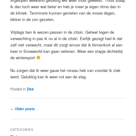
Afgelopen weekend gelukkig wel weer thuis geweest. Thuis slaap
ik dan toch weer wat beter en heb je meer je eigen ritme dan in
de kliniek. Tenminste kunnen genieten van de mooie dagen,
lekker in de zon gezeten.
Vrijdags ben ik wezen passen in de zitski. Geheel tegen de
verwachting in pas ik nu al in de zitski. Eerlijk gezegt had ik dat
zelf niet verwacht, maar dit zorgt ervoor dat ik binnenkort al een
keer in Snowworld kan gaan oefenen. Weer een stapje dichterbij
de wintersport
Nu zorgen dat ik weer gauw het niveau heb van voordat ik ziek
werd. Gelukkig kan ik weer vol aan de slag.
Posted in
Ziek
Post
←
Older posts
navigation
CATEGORIES