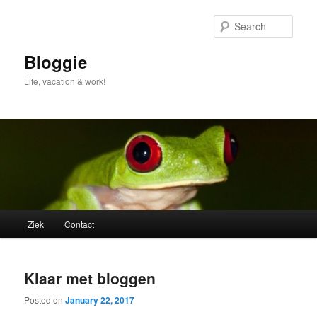
Skip
Skip
to
to
Sear
primary
secondary
content
content
Bloggie
Life, vacation & work!
Main
Ziek
Contact
menu
Klaar met bloggen
Posted on
January 22, 2017