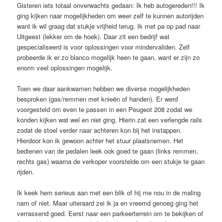
Gisteren iets totaal onverwachts gedaan: Ik heb autogereden!!! Ik
ging kijken naar mogelijkheden om weer zelf te kunnen autorijden
want ik wil graag dat stukje vrijheid terug. Ik met pa op pad naar
Uitgeest (lekker om de hoek). Daar zit een bedrijf wat
gespecialiseerd is voor oplossingen voor mindervaliden. Zelf
probeerde ik er zo blanco mogelijk heen te gaan, want er zijn zo
enorm veel oplossingen mogelijk.
Toen we daar aankwamen hebben we diverse mogelijkheden
besproken (gas/remmen met knieën of handen). Er werd
voorgesteld om even te passen in een Peugeot 208 zodat we
konden kijken wat wel en niet ging. Hierin zat een verlengde rails
zodat de stoel verder naar achteren kon bij het instappen.
Hierdoor kon ik gewoon achter het stuur plaatsnemen. Het
bedienen van de pedalen leek ook goed te gaan (links remmen,
rechts gas) waarna de verkoper voorstelde om een stukje te gaan
rijden.
Ik keek hem serieus aan met een blik of hij me nou in de maling
nam of niet. Maar uiteraard zei ik ja en vreemd genoeg ging het
verrassend goed. Eerst naar een parkeerterrein om te bekijken of