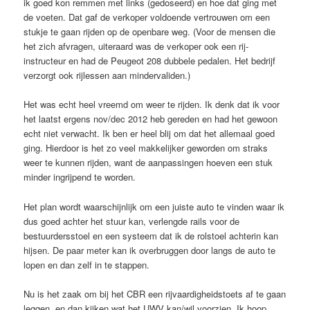
ik goed kon remmen met links (gedoseerd) en hoe dat ging met
de voeten. Dat gaf de verkoper voldoende vertrouwen om een
stukje te gaan rijden op de openbare weg. (Voor de mensen die
het zich afvragen, uiteraard was de verkoper ook een rij-
instructeur en had de Peugeot 208 dubbele pedalen. Het bedrijf
verzorgt ook rijlessen aan mindervaliden.)
Het was echt heel vreemd om weer te rijden. Ik denk dat ik voor
het laatst ergens nov/dec 2012 heb gereden en had het gewoon
echt niet verwacht. Ik ben er heel blij om dat het allemaal goed
ging. Hierdoor is het zo veel makkelijker geworden om straks
weer te kunnen rijden, want de aanpassingen hoeven een stuk
minder ingrijpend te worden.
Het plan wordt waarschijnlijk om een juiste auto te vinden waar ik
dus goed achter het stuur kan, verlengde rails voor de
bestuurdersstoel en een systeem dat ik de rolstoel achterin kan
hijsen. De paar meter kan ik overbruggen door langs de auto te
lopen en dan zelf in te stappen.
Nu is het zaak om bij het CBR een rijvaardigheidstoets af te gaan
leggen, en dan kijken wat het UWV kan/wil voorzien. Ik hoop