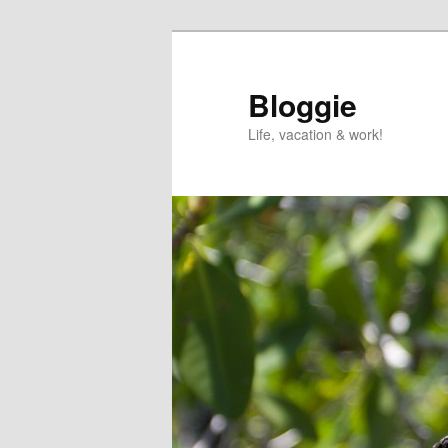
Skip
Skip
to
to
primary
secondary
Bloggie
content
content
Life, vacation & work!