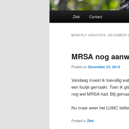
Main
Ziek
Contact
menu
MONTHLY ARCHIVES:
DECEMBER 
MRSA nog aanw
Posted on
December 23, 2014
Vandaag moest ik toevallig wat
een foutje gemaakt. Toen ik gis
nog wel MRSA had. Blij gemaak
Nu maar weer het LUMC bellen
Posted in
Ziek