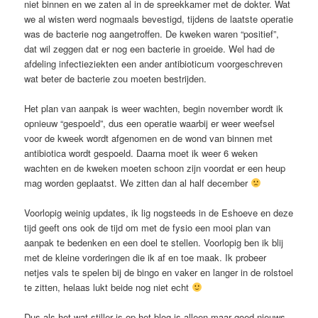
niet binnen en we zaten al in de spreekkamer met de dokter. Wat
we al wisten werd nogmaals bevestigd, tijdens de laatste operatie
was de bacterie nog aangetroffen. De kweken waren “positief”,
dat wil zeggen dat er nog een bacterie in groeide. Wel had de
afdeling infectieziekten een ander antibioticum voorgeschreven
wat beter de bacterie zou moeten bestrijden.
Het plan van aanpak is weer wachten, begin november wordt ik
opnieuw “gespoeld”, dus een operatie waarbij er weer weefsel
voor de kweek wordt afgenomen en de wond van binnen met
antibiotica wordt gespoeld. Daarna moet ik weer 6 weken
wachten en de kweken moeten schoon zijn voordat er een heup
mag worden geplaatst. We zitten dan al half december
Voorlopig weinig updates, ik lig nogsteeds in de Eshoeve en deze
tijd geeft ons ook de tijd om met de fysio een mooi plan van
aanpak te bedenken en een doel te stellen. Voorlopig ben ik blij
met de kleine vorderingen die ik af en toe maak. Ik probeer
netjes vals te spelen bij de bingo en vaker en langer in de rolstoel
te zitten, helaas lukt beide nog niet echt
Dus als het wat stiller is op het blog is alleen maar goed nieuws,