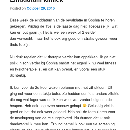
Posted on
October 29, 2015
Deze week de einddatum van de revalidatie in Sophia te horen
gekregen. Vrijdag de 13e is de laaste dag hier. Toepasselijk, wat
kan er fout gaan ;). Het is wel een week of 2 eerder
dan verwacht, maar het is ook erg goed om straks gewoon weer
thuis te zijn.
Nu druk regelen dat ik therapie verder kan oppakken. Ik ga niet
poliklinisch verder bij Sophia omdat het eigenlijk nu veel fitness
en fysiotherapie is, en dat kan overal, en vooral een stuk
dichterbij.
Ik ben voor de 2e keer wezen oefenen met het zit skieen. Dit
ging net weer een stukje beter. Ze hadden een iets andere zitskie
die nog wat lager was en ik kon weer wat verder buigen in de
heupen. Heb ook nog even sneeuw gehapt
Gelukkig viel ik
goed en het dat ook weer geleerd. Heb ook de formulieren voor
de inschrijving van de reis ingeleverd. Nu duimen dat ik ook
daadwerkelijk mee kan. Er vind namelijk ook een 2e screening
plaats en dan kan je alsnog te horen krijgen dat je niet mee kan.