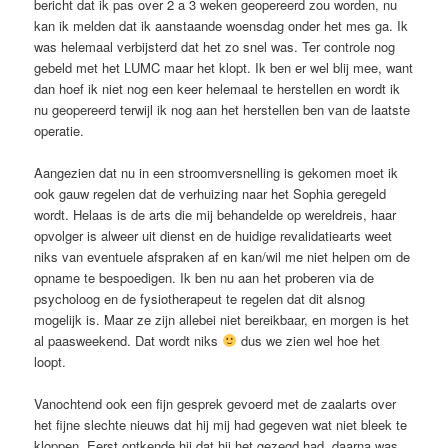
bericht dat ik pas over 2 a 3 weken geopereerd zou worden, nu
kan ik melden dat ik aanstaande woensdag onder het mes ga. Ik
was helemaal verbijsterd dat het zo snel was. Ter controle nog
gebeld met het LUMC maar het klopt. Ik ben er wel blij mee, want
dan hoef ik niet nog een keer helemaal te herstellen en wordt ik
nu geopereerd terwijl ik nog aan het herstellen ben van de laatste
operatie.
Aangezien dat nu in een stroomversnelling is gekomen moet ik
ook gauw regelen dat de verhuizing naar het Sophia geregeld
wordt. Helaas is de arts die mij behandelde op wereldreis, haar
opvolger is alweer uit dienst en de huidige revalidatiearts weet
niks van eventuele afspraken af en kan/wil me niet helpen om de
opname te bespoedigen. Ik ben nu aan het proberen via de
psycholoog en de fysiotherapeut te regelen dat dit alsnog
mogelijk is. Maar ze zijn allebei niet bereikbaar, en morgen is het
al paasweekend. Dat wordt niks
dus we zien wel hoe het
loopt.
Vanochtend ook een fijn gesprek gevoerd met de zaalarts over
het fijne slechte nieuws dat hij mij had gegeven wat niet bleek te
kloppen. Eerst ontkende hij dat hij het gezegd had, daarna was