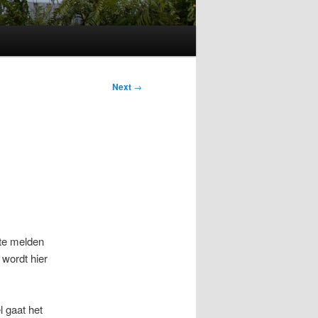
Next
→
 te melden
 wordt hier
l gaat het