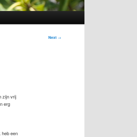
Next
→
ijn vrij
n erg
k heb een