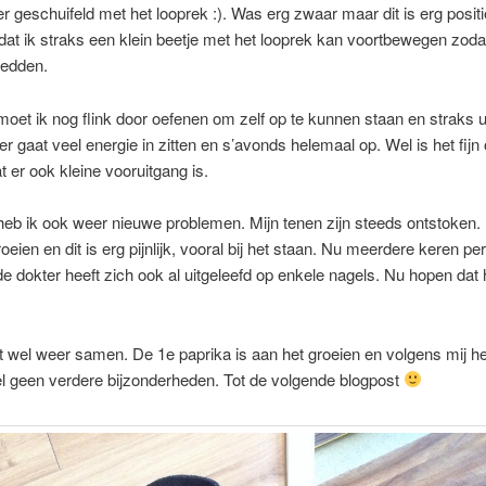
r geschuifeld met het looprek :). Was erg zwaar maar dit is erg positie
 dat ik straks een klein beetje met het looprek kan voortbewegen zodat
redden.
moet ik nog flink door oefenen om zelf op te kunnen staan en straks u
r gaat veel energie in zitten en s’avonds helemaal op. Wel is het fijn
 er ook kleine vooruitgang is.
heb ik ook weer nieuwe problemen. Mijn tenen zijn steeds ontstoken.
roeien en dit is erg pijnlijk, vooral bij het staan. Nu meerdere keren pe
de dokter heeft zich ook al uitgeleefd op enkele nagels. Nu hopen dat
t wel weer samen. De 1e paprika is aan het groeien en volgens mij he
 geen verdere bijzonderheden. Tot de volgende blogpost