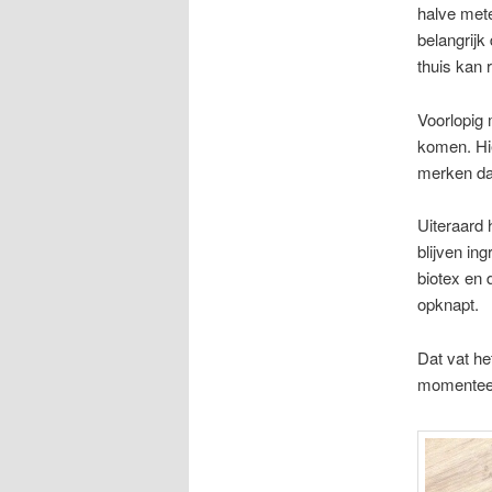
halve mete
belangrijk
thuis kan 
Voorlopig 
komen. Hie
merken dat
Uiteraard 
blijven ing
biotex en 
opknapt.
Dat vat he
momenteel