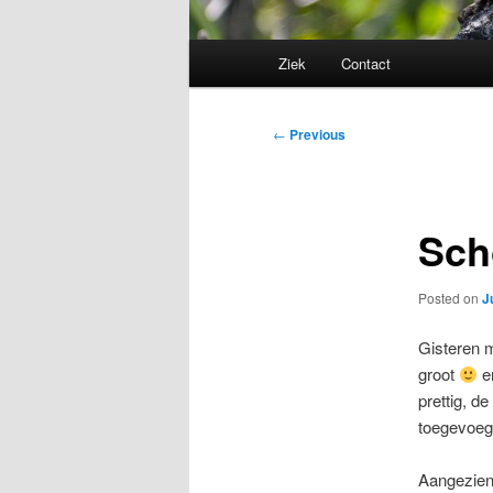
Main
Ziek
Contact
menu
Post
←
Previous
navigation
Sch
Posted on
J
Gisteren m
groot
en
prettig, d
toegevoeg
Aangezien