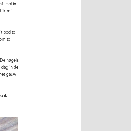
f. Het is
 ik mij
it bed te
 om te
 De nagels
r dag in de
 het gauw
b ik