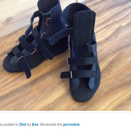
as posted in
Ziek
by
Bas
. Bookmark the
permalink
.