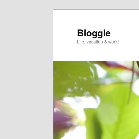
Skip
to
primary
Bloggie
content
Life, vacation & work!