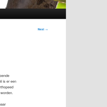
Next
→
ldoende
i is er een
orthopeed
 worden.
naar