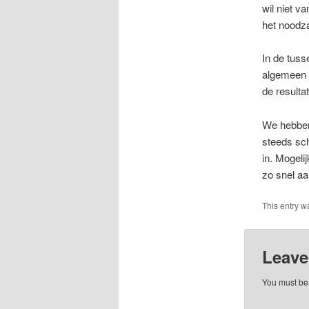
wil niet v
het noodza
In de tuss
algemeen n
de resulta
We hebben
steeds sc
in. Mogeli
zo snel a
This entry w
Leave
You must b