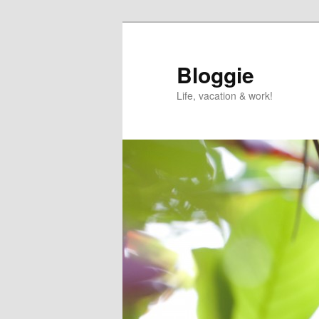
Skip
to
primary
Bloggie
content
Life, vacation & work!