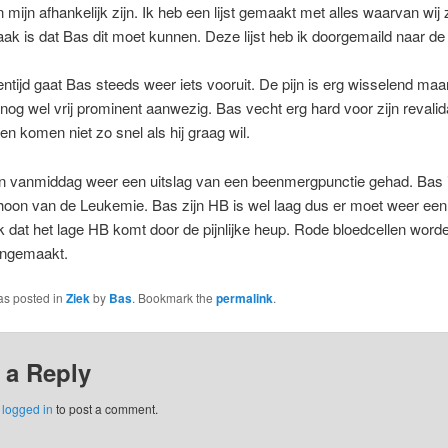
an mijn afhankelijk zijn. Ik heb een lijst gemaakt met alles waarvan wij
ak is dat Bas dit moet kunnen. Deze lijst heb ik doorgemaild naar de 
entijd gaat Bas steeds weer iets vooruit. De pijn is erg wisselend maa
og wel vrij prominent aanwezig. Bas vecht erg hard voor zijn revalid
ten komen niet zo snel als hij graag wil.
 vanmiddag weer een uitslag van een beenmergpunctie gehad. Bas 
hoon van de Leukemie. Bas zijn HB is wel laag dus er moet weer een
jk dat het lage HB komt door de pijnlijke heup. Rode bloedcellen word
angemaakt.
as posted in
Ziek
by
Bas
. Bookmark the
permalink
.
 a Reply
e
logged in
to post a comment.