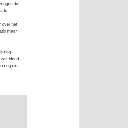
 zeggen dat
arts.
r over het
atie maar
is nog
 zak bloed
en nog niet