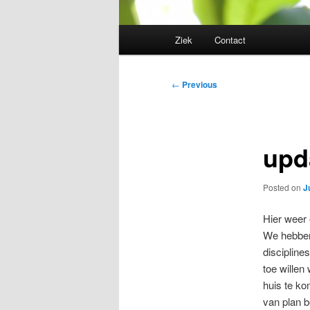
Main
Ziek
Contact
menu
Post
←
Previous
navigation
upd
Posted on
J
Hier weer 
We hebben
discipline
toe willen
huis te ko
van plan b