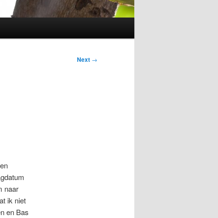
Next
→
ken
lagdatum
m naar
 ik niet
en en Bas