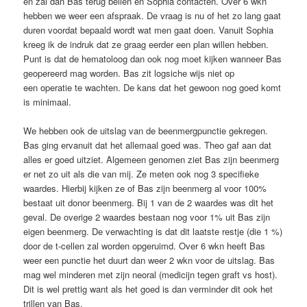
en zal dan Bas terug bellen en Sophia contacten. Over 6 wkn
hebben we weer een afspraak. De vraag is nu of het zo lang gaat
duren voordat bepaald wordt wat men gaat doen. Vanuit Sophia
kreeg ik de indruk dat ze graag eerder een plan willen hebben.
Punt is dat de hematoloog dan ook nog moet kijken wanneer Bas
geopereerd mag worden. Bas zit logsiche wijs niet op
een operatie te wachten. De kans dat het gewoon nog goed komt
is minimaal.
We hebben ook de uitslag van de beenmergpunctie gekregen.
Bas ging ervanuit dat het allemaal goed was. Theo gaf aan dat
alles er goed uitziet. Algemeen genomen ziet Bas zijn beenmerg
er net zo uit als die van mij. Ze meten ook nog 3 specifieke
waardes. Hierbij kijken ze of Bas zijn beenmerg al voor 100%
bestaat uit donor beenmerg. Bij 1 van de 2 waardes was dit het
geval. De overige 2 waardes bestaan nog voor 1% uit Bas zijn
eigen beenmerg. De verwachting is dat dit laatste restje (die 1 %)
door de t-cellen zal worden opgeruimd. Over 6 wkn heeft Bas
weer een punctie het duurt dan weer 2 wkn voor de uitslag. Bas
mag wel minderen met zijn neoral (medicijn tegen graft vs host).
Dit is wel prettig want als het goed is dan verminder dit ook het
trillen van Bas.