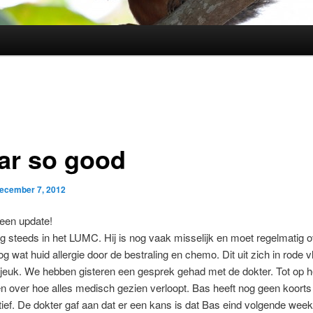
far so good
ecember 7, 2012
een update!
og steeds in het LUMC. Hij is nog vaak misselijk en moet regelmatig 
nog wat huid allergie door de bestraling en chemo. Dit uit zich in rode 
jeuk. We hebben gisteren een gesprek gehad met de dokter. Tot op h
n over hoe alles medisch gezien verloopt. Bas heeft nog geen koort
itief. De dokter gaf aan dat er een kans is dat Bas eind volgende week