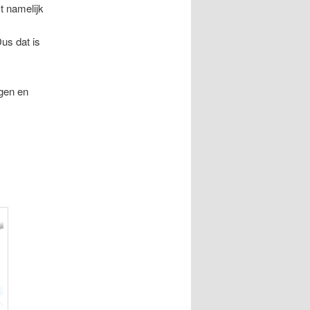
t namelijk
us dat is
agen en