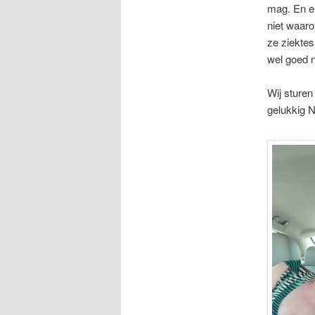
mag. En er
niet waar
ze ziektes
wel goed 
Wij sturen 
gelukkig 