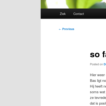
Main
Ziek
Contact
menu
Post
←
Previous
navigation
so 
Posted on
D
Hier weer 
Bas ligt n
Hij heeft 
soms wat 
ze tevrede
dat is pos