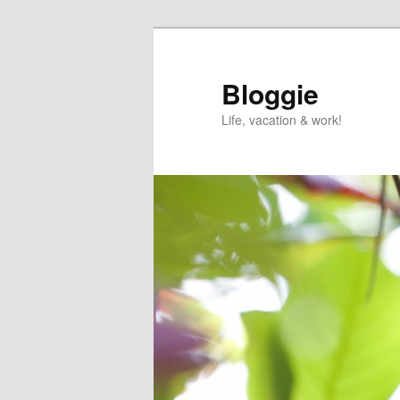
Skip
to
primary
Bloggie
content
Life, vacation & work!