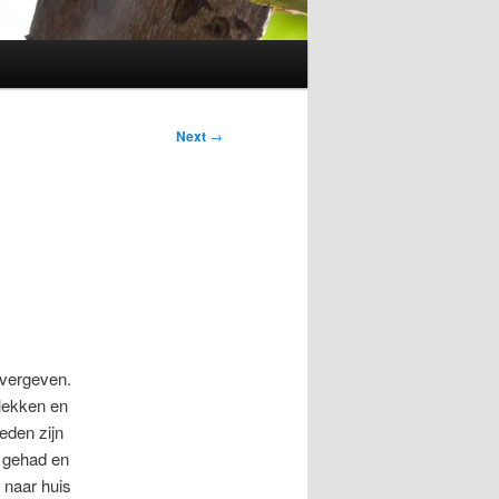
Next
→
overgeven.
vlekken en
eden zijn
s gehad en
 naar huis