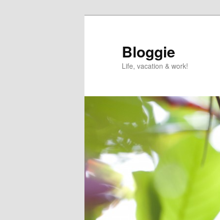
Skip
to
primary
Bloggie
content
Life, vacation & work!