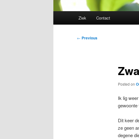
Main
Ziek
Contact
menu
Post
←
Previous
navigation
Zwa
Posted on
O
Ik lig wee
gewoonte w
Dit keer d
ze geen a
degene di