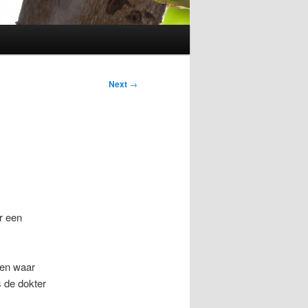
Next
→
r een
 en waar
 de dokter