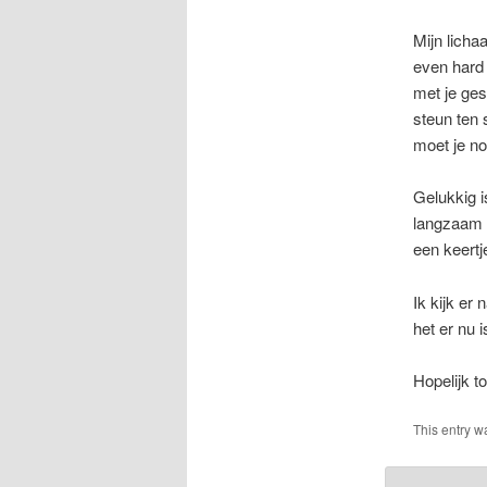
Mijn licha
even hard 
met je ges
steun ten s
moet je no
Gelukkig i
langzaam 
een keertj
Ik kijk er
het er nu i
Hopelijk t
This entry w