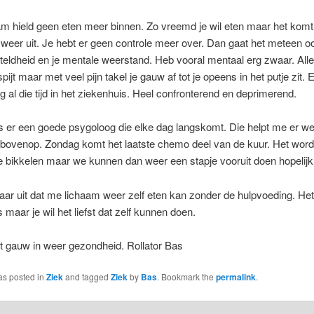
am hield geen eten meer binnen. Zo vreemd je wil eten maar het komt
weer uit. Je hebt er geen controle meer over. Dan gaat het meteen o
teldheid en je mentale weerstand. Heb vooral mentaal erg zwaar. All
pijt maar met veel pijn takel je gauw af tot je opeens in het putje zit. 
g al die tijd in het ziekenhuis. Heel confronterend en deprimerend.
s er een goede psygoloog die elke dag langskomt. Die helpt me er w
bovenop. Zondag komt het laatste chemo deel van de kuur. Het word
e bikkelen maar we kunnen dan weer een stapje vooruit doen hopelijk
 naar uit dat me lichaam weer zelf eten kan zonder de hulpvoeding. Het i
s maar je wil het liefst dat zelf kunnen doen.
ot gauw in weer gezondheid. Rollator Bas
as posted in
Ziek
and tagged
Ziek
by
Bas
. Bookmark the
permalink
.