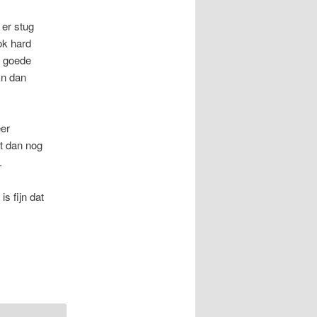
 er stug
ok hard
e goede
En dan
eer
t dan nog
.
s fijn dat