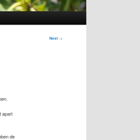
Next
→
pen.
t apart
bben de