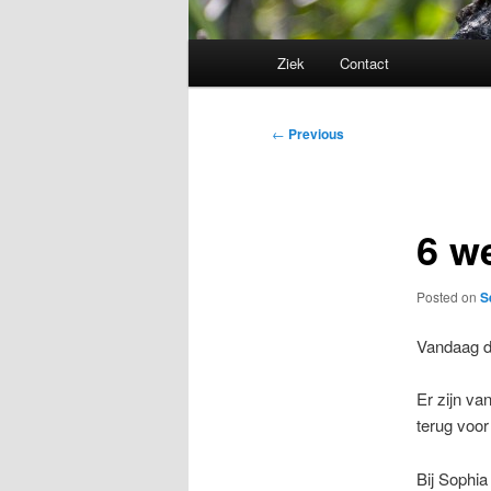
Main
Ziek
Contact
menu
Post
←
Previous
navigation
6 w
Posted on
S
Vandaag d
Er zijn va
terug voor
Bij Sophia