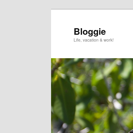
Skip
to
primary
Bloggie
content
Life, vacation & work!