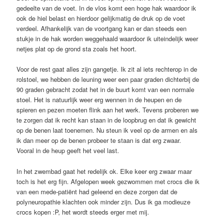
gedeelte van de voet. In de vlos komt een hoge hak waardoor ik
ook de hiel belast en hierdoor gelijkmatig de druk op de voet
verdeel. Afhankelijk van de voortgang kan er dan steeds een
stukje in de hak worden weggehaald waardoor ik uiteindelijk weer
netjes plat op de grond sta zoals het hoort.
Voor de rest gaat alles zijn gangetje. Ik zit al iets rechterop in de
rolstoel, we hebben de leuning weer een paar graden dichterbij de
90 graden gebracht zodat het in de buurt komt van een normale
stoel. Het is natuurlijk weer erg wennen in de heupen en de
spieren en pezen moeten flink aan het werk. Tevens proberen we
te zorgen dat ik recht kan staan in de loopbrug en dat ik gewicht
op de benen laat toenemen. Nu steun ik veel op de armen en als
ik dan meer op de benen probeer te staan is dat erg zwaar.
Vooral in de heup geeft het veel last.
In het zwembad gaat het redelijk ok. Elke keer erg zwaar maar
toch is het erg fijn. Afgelopen week gezwommen met crocs die ik
van een mede-patiënt had geleend en deze zorgen dat de
polyneuropathie klachten ook minder zijn. Dus ik ga modieuze
crocs kopen :P, het wordt steeds erger met mij.