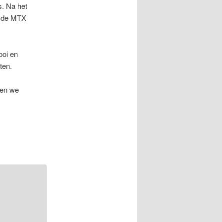
s. Na het
n de MTX
ooi en
ten.
ien we