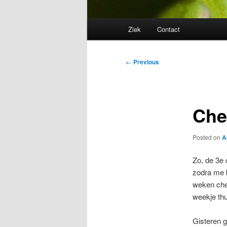
Main
Ziek
Contact
menu
Post
←
Previous
navigation
Che
Posted on
A
Zo, de 3e 
zodra me b
weken chem
weekje thu
Gisteren g