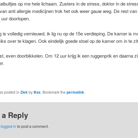
albultjes op me hele lichaam. Zusters in de stress, doktor in de stres
van anti allergie medicijnen trok het ook weer gauw weg. De rest va
 uur doorlopen.
g is volledig vernieuwd, ik lig nu op de 15e verdieping. De kamer is m
ks over te klagen. Ook eindelijk goede stoel op de kamer om in te zit
st, even doorbikkelen. Om 12 uur krijg ik een ruggenprik en daarna z
r.
as posted in
Ziek
by
Bas
. Bookmark the
permalink
.
 a Reply
e
logged in
to post a comment.