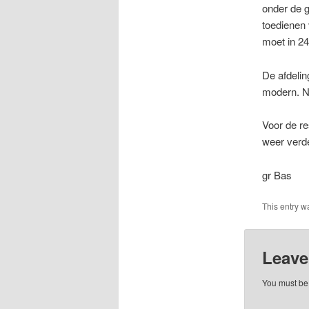
onder de g
toedienen 
moet in 24
De afdelin
modern. Ni
Voor de re
weer verde
gr Bas
This entry w
Leave
You must b