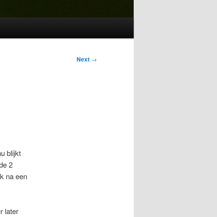
Next
→
 blijkt
de 2
ik na een
 later