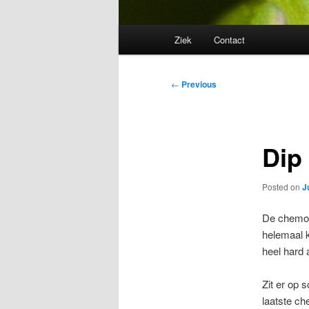
Main
Ziek
Contact
menu
Post
←
Previous
navigation
Dip
Posted on
J
De chemo 
helemaal k
heel hard 
Zit er op
laatste c