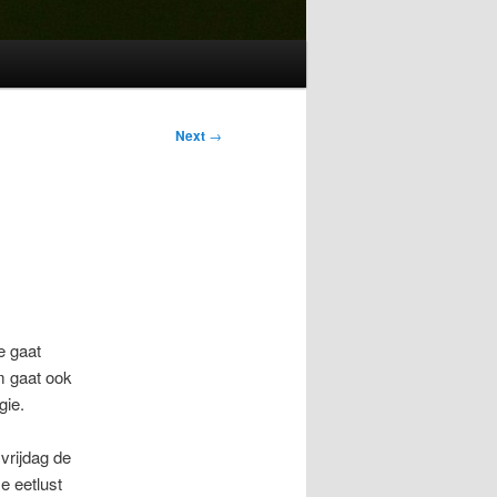
Next
→
e gaat
m gaat ook
gie.
vrijdag de
e eetlust